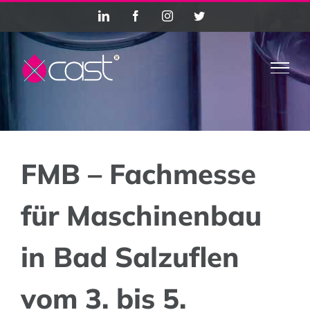
Zum
LinkedIn
Facebook
Instagram
Twitter
Inhalt
springen
FMB – Fachmesse
für Maschinenbau
in Bad Salzuflen
vom 3. bis 5.