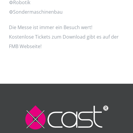
⚙Robotik
⚙Sondermaschinenbau
Die Messe ist immer ein Besuch wert!
Kostenlose Tickets zum Download gibt es auf der
FMB Webseite!