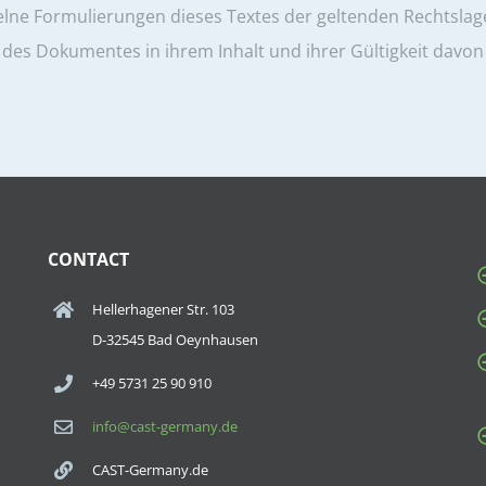
elne Formulierungen dieses Textes der geltenden Rechtslage
e des Dokumentes in ihrem Inhalt und ihrer Gültigkeit davo
CONTACT
Hellerhagener Str. 103
D-32545 Bad Oeynhausen
+49 5731 25 90 910
info@cast-germany.de
CAST-Germany.de